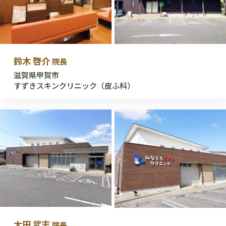
鈴木 啓介
院長
滋賀県甲賀市
すずきスキンクリニック（皮ふ科）
太田 武志
院長