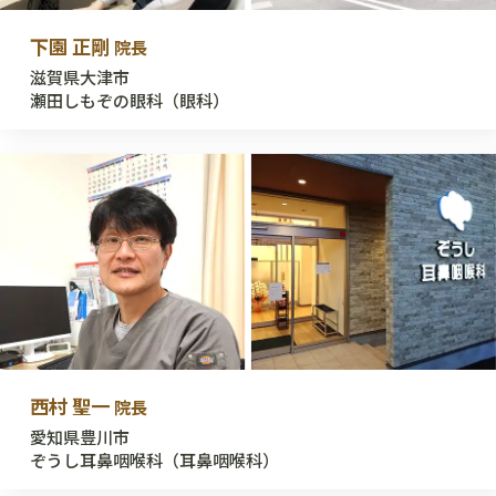
下園 正剛
院長
滋賀県大津市
瀬田しもぞの眼科（眼科）
西村 聖一
院長
愛知県豊川市
ぞうし耳鼻咽喉科（耳鼻咽喉科）