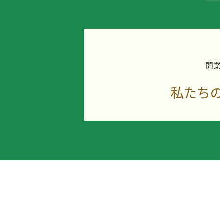
開
私たち