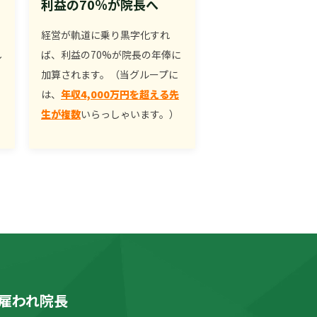
利益の70％が院長へ
経営が軌道に乗り黒字化すれ
し
ば、利益の70%が院長の年俸に
加算されます。（当グループに
は、
年収4,000万円を超える先
生が複数
いらっしゃいます。）
雇われ院長