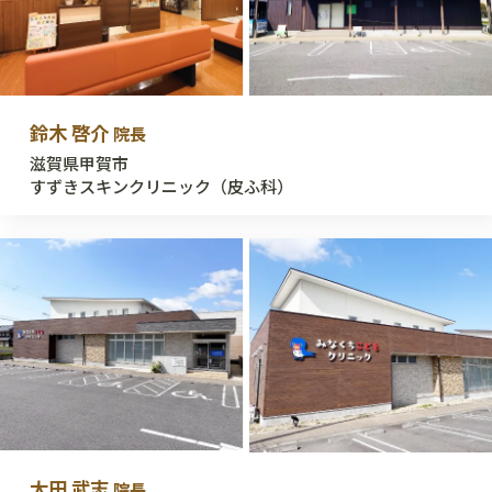
鈴木 啓介
院長
滋賀県甲賀市
すずきスキンクリニック（皮ふ科）
太田 武志
院長