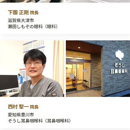
下園 正剛
院長
滋賀県大津市
瀬田しもぞの眼科（眼科）
西村 聖一
院長
愛知県豊川市
ぞうし耳鼻咽喉科（耳鼻咽喉科）