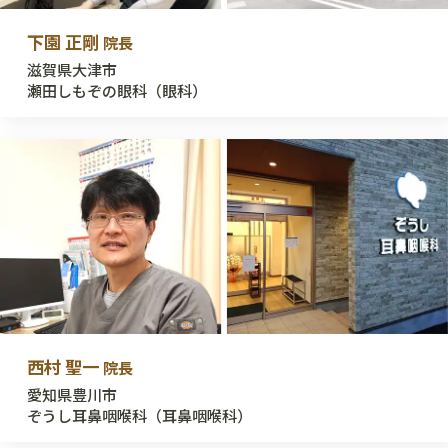
下園 正剛
院長
滋賀県大津市
瀬田しもぞの眼科（眼科）
西村 聖一
院長
愛知県豊川市
ぞうし耳鼻咽喉科（耳鼻咽喉科）