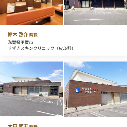
鈴木 啓介
院長
滋賀県甲賀市
すずきスキンクリニック（皮ふ科）
太田 武志
院長