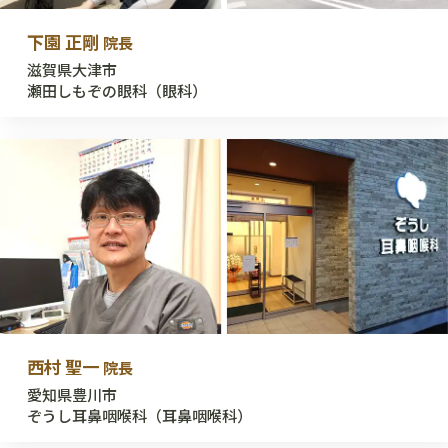
下園 正剛
院長
滋賀県大津市
瀬田しもぞの眼科（眼科）
西村 聖一
院長
愛知県豊川市
ぞうし耳鼻咽喉科（耳鼻咽喉科）