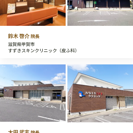
鈴木 啓介
院長
滋賀県甲賀市
すずきスキンクリニック（皮ふ科）
太田 武志
院長