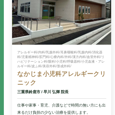
アレルギー科/
内科/
乳腺外科/
耳鼻咽喉科/
乳腺内科/
消化器
科/
児童精神科/
肛門科/
心療内科/
外科/
漢方内科/
血管外科/
リ
ハビリテーション科/
眼科/
小児科/
呼吸器科/
小児血液・アレ
ルギー科/
皮ふ科/
美容外科/
形成外科/
なかじま小児科アレルギークリ
ニック
三重県鈴鹿市 / 早川 弘輝 院長
仕事や家事・育児、介護などで時間の無い方にも出
来るだけ負担の少ない治療を提供します。