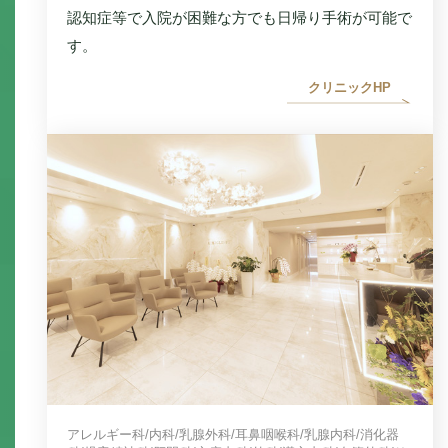
認知症等で入院が困難な方でも日帰り手術が可能で
す。
クリニックHP
アレルギー科/
内科/
乳腺外科/
耳鼻咽喉科/
乳腺内科/
消化器