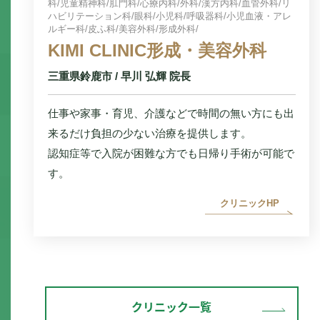
科/
児童精神科/
肛門科/
心療内科/
外科/
漢方内科/
血管外科/
リ
ハビリテーション科/
眼科/
小児科/
呼吸器科/
小児血液・アレ
ルギー科/
皮ふ科/
美容外科/
形成外科/
KIMI CLINIC形成・美容外科
三重県鈴鹿市 / 早川 弘輝 院長
仕事や家事・育児、介護などで時間の無い方にも出
来るだけ負担の少ない治療を提供します。
認知症等で入院が困難な方でも日帰り手術が可能で
す。
クリニックHP
クリニック一覧