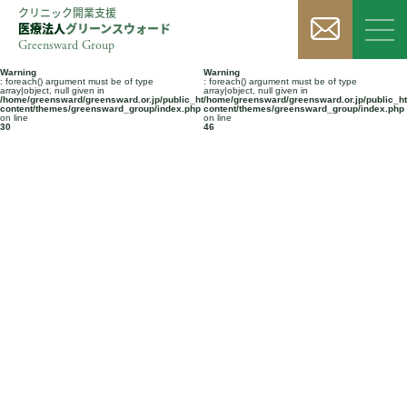
クリニック開業支援
医療法人
グリーンスウォード
Greensward Group
Warning
Warning
: foreach() argument must be of type
: foreach() argument must be of type
array|object, null given in
array|object, null given in
/home/greensward/greensward.or.jp/public_html/wp-
/home/greensward/greensward.or.jp/public_h
content/themes/greensward_group/index.php
content/themes/greensward_group/index.php
on line
on line
30
46