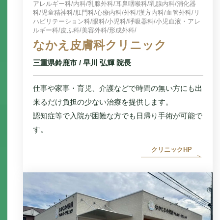
アレルギー科/
内科/
乳腺外科/
耳鼻咽喉科/
乳腺内科/
消化器
科/
児童精神科/
肛門科/
心療内科/
外科/
漢方内科/
血管外科/
リ
ハビリテーション科/
眼科/
小児科/
呼吸器科/
小児血液・アレ
ルギー科/
皮ふ科/
美容外科/
形成外科/
なかえ皮膚科クリニック
三重県鈴鹿市 / 早川 弘輝 院長
仕事や家事・育児、介護などで時間の無い方にも出
来るだけ負担の少ない治療を提供します。
認知症等で入院が困難な方でも日帰り手術が可能で
す。
クリニックHP